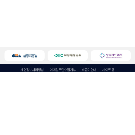
개인정보처리방침
이메일무단수집거부
비급여안내
사이트 맵
성남요양병원
대표자 : 정재화
주소 : 경기도 성남시 중원구 광명로 299 (금광동, 행림빌딩 3~7충)
사업자등록번호 : 129-92-93620
Tel : 031 731 8801
Fax : 031-731-8802
E-mail : snnhospital@gmail.com