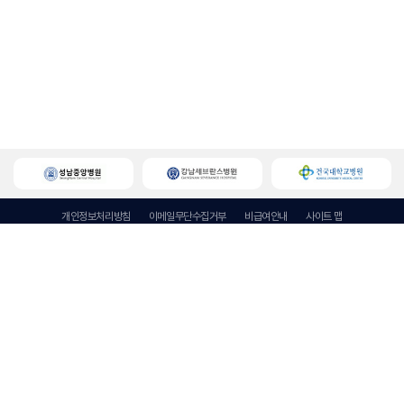
개인정보처리방침
이메일무단수집거부
비급여안내
사이트 맵
성남요양병원
대표자 : 정재화
주소 : 경기도 성남시 중원구 광명로 299 (금광동, 행림빌딩 3~7충)
사업자등록번호 : 129-92-93620
Tel : 031 731 8801
Fax : 031-731-8802
E-mail : snnhospital@gmail.com