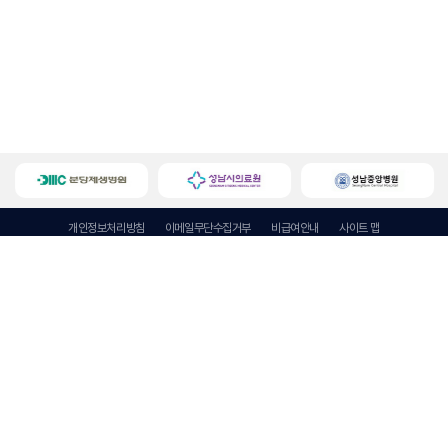
개인정보처리방침
이메일무단수집거부
비급여안내
사이트 맵
성남요양병원
대표자 : 정재화
주소 : 경기도 성남시 중원구 광명로 299 (금광동, 행림빌딩 3~7충)
사업자등록번호 : 129-92-93620
Tel : 031 731 8801
Fax : 031-731-8802
E-mail : snnhospital@gmail.com
Copyright © 성남요양병원. All Rights Reserved.
Designed by WebSite.co.kr